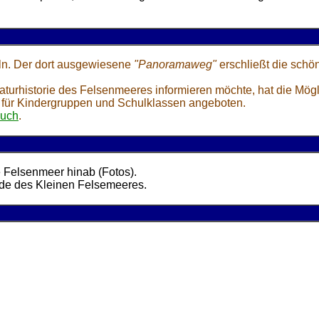
ln. Der dort ausgewiesene
"Panoramaweg"
erschließt die schö
turhistorie des Felsenmeeres informieren möchte, hat die Mögl
 für Kindergruppen und Schulklassen angeboten.
such
.
e Felsenmeer hinab (Fotos).
nde des Kleinen Felsemeeres.