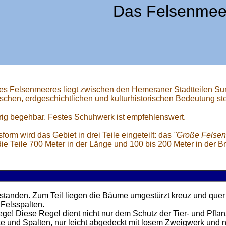
Das Felsenmee
des Felsenmeeres liegt zwischen den Hemeraner Stadtteilen Sun
schen, erdgeschichtlichen und kulturhistorischen Bedeutung ste
rig begehbar. Festes Schuhwerk ist empfehlenswert.
orm wird das Gebiet in drei Teile eingeteilt: das
"Große Felse
e Teile 700 Meter in der Länge und 100 bis 200 Meter in der Br
tanden. Zum Teil liegen die Bäume umgestürzt kreuz und quer ü
 Felsspalten.
e! Diese Regel dient nicht nur dem Schutz der Tier- und Pflan
üfte und Spalten, nur leicht abgedeckt mit losem Zweigwerk und 